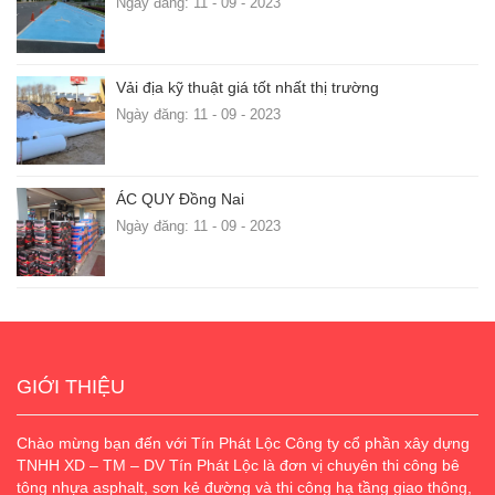
Ngày đăng: 11 - 09 - 2023
Vải địa kỹ thuật giá tốt nhất thị trường
Ngày đăng: 11 - 09 - 2023
ÁC QUY Đồng Nai
Ngày đăng: 11 - 09 - 2023
GIỚI THIỆU
Chào mừng bạn đến với Tín Phát Lộc Công ty cổ phần xây dựng
TNHH XD – TM – DV Tín Phát Lộc là đơn vị chuyên thi công bê
tông nhựa asphalt, sơn kẻ đường và thi công hạ tầng giao thông,