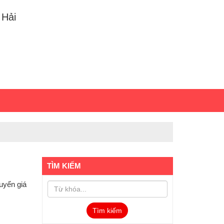
 Hải
TÌM KIẾM
uyển giá
Tìm kiếm