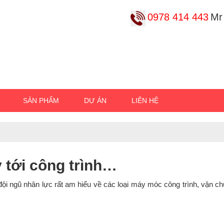
0978 414 443
Mr
SẢN PHẨM
DỰ ÁN
LIÊN HỆ
…
 tới công trình…
ội ngũ nhân lực rất am hiểu về các loại máy móc công trình, vận ch