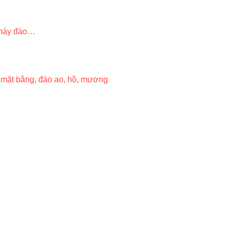
, máy đào…
p mặt bằng, đào ao, hồ, mương