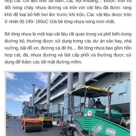
hợp các cốt liệu như đá dăm, cát, bột khoáng… Được trộn và
đốt nóng chảy nhựa đường và trộn với vật liệu đã được rang
khô để loại bỏ hết hơi ẩm trước khi trộn. Các vật liệu được trộn
ở nhiệt độ 140- 160oC Giá bê tông nhựa nóng mới nhất.
Bê tông nhựa là một loại vật liệu rất quan trọng và phổ biến trong
đường bộ, thường được sử dụng trong các dự án sân bay, nhà
xưởng, bãi đỗ xe, đường sá đô thị… Bê tông nhựa bao gồm hỗn
hợp cát, đá, nhựa đường và bột cấp phối và thường được sử
dụng để thảm các bề mặt đường mềm.