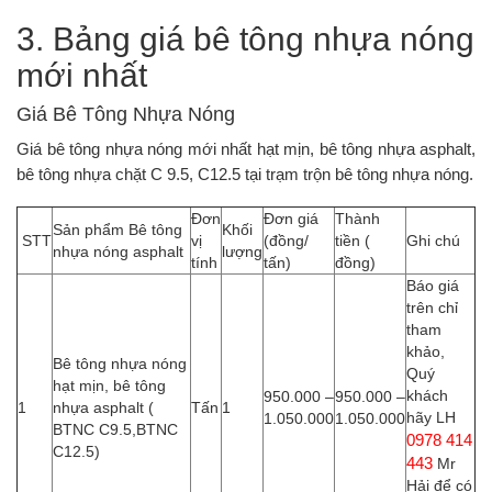
3. Bảng giá bê tông nhựa nóng
mới nhất
Giá Bê Tông Nhựa Nóng
Giá bê tông nhựa nóng mới nhất hạt mịn, bê tông nhựa asphalt,
bê tông nhựa chặt C 9.5, C12.5 tại trạm trộn bê tông nhựa nóng.
Đơn
Đơn giá
Thành
Sản phẩm Bê tông
Khối
STT
vị
(đồng/
tiền (
Ghi chú
nhựa nóng asphalt
lượng
tính
tấn)
đồng)
Báo giá
trên chỉ
tham
khảo,
Bê tông nhựa nóng
Quý
hạt mịn, bê tông
khách
950.000 –
950.000 –
1
nhựa asphalt (
Tấn
1
hãy LH
1.050.000
1.050.000
BTNC C9.5,BTNC
0978 414
C12.5)
443
Mr
Hải để có