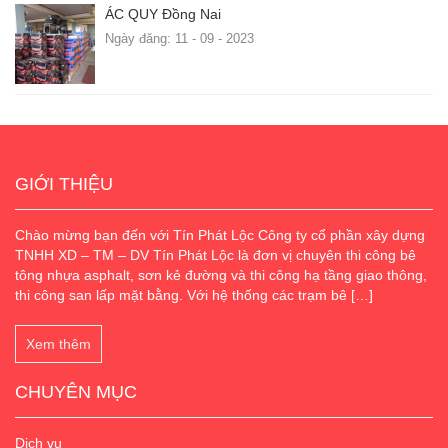
ÁC QUY Đồng Nai
Ngày đăng: 11 - 09 - 2023
GIỚI THIỆU
Chào mừng bạn đến với Tín Phát Lộc Công ty cổ phần xây dựng
TNHH XD – TM – DV Tín Phát Lộc là đơn vị chuyên thi công bê
tông nhựa asphalt, sơn kẻ đường và thi công hạ tầng giao thông,
thi công san lấp mặt bằng. Với hệ thống các trạm bê […]
Xem thêm
CHUYÊN MỤC
Dịch vụ