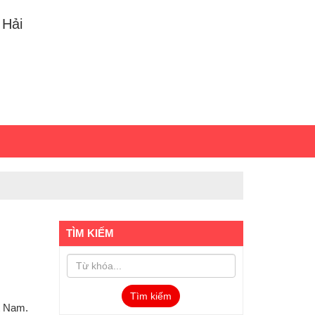
 Hải
TÌM KIẾM
Tìm kiếm
ệt Nam.