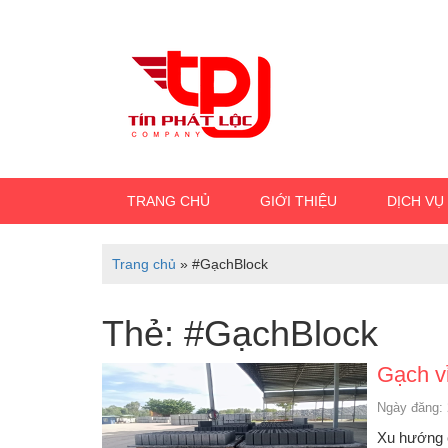
TRANG CHỦ
GIỚI THIỆU
DỊCH VỤ
Trang chủ
»
#GạchBlock
Thẻ:
#GạchBlock
Gạch vỉ
Ngày đăng: 
Xu hướng c